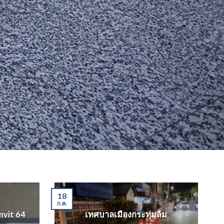
18
ก.ค.
vit 64
เทศบาลเมืองกระทุ่มล้ม