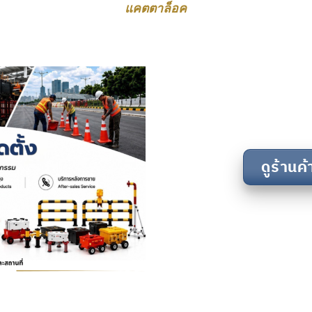
แคตตาล็อค
ดูร้าน