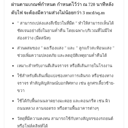
ผ่านตามเกณฑ์กำหนด กำหนดไว้ว่า ณ 720 นาทีหลัง
ดับไฟ จะต้องมีความส่วงไม่น้อยกว่า 3 mcd/sq.m
” สามารถเปล่งแสงสีเขียวในที่มืด ” ทำให้สามารถเห็นได้
ชัดเจนอย่างยิ่งในยามค่ำคืน โดยเฉพาะบริเวณที่ไม่มีไฟ
ส่องสว่าง (มืดสนิท)
ส่วนผสมของ ” ผงเรืองแสง ” และ ” ลูกแก้วสะท้อนแสง ”
ช่วยเพิ่มความปลอดภัย และลดอุบัติเหตุยามค่ำคืนได้
เหมาะสำหรับงานตีเส้นจราจร หรือตีเส้นภายในโรงงาน
ใช้สำหรับตีเส้นเพื่อแบ่งช่องทางการเดินรถ หรือช่องทาง
จราจร ทำสัญลัญลักษณ์บอกทิศทาง เช่น ลูกศรเลี้ยวซ้าย-
ขวา
ใช้ได้กับพื้นถนนลาดยางมะตอย และคอนกรีต เช่น ผิว
ถนนหลวง ลานจอดรถ หรือตามพื้นอาคารต่างๆ
วัสดุที่มีความคงทน สามารถใช้กับทางสัญจรของรถยนต์
หรือโฟล์คลิฟท์ได้