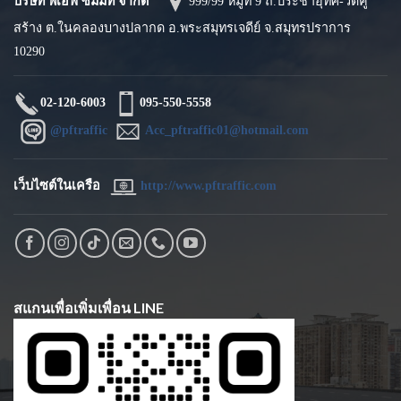
บริษัท พีเอฟ ซัมมิท จำกัด
999/99 หมู่ที่ 9 ถ.ประชาอุทิศ-วัดคู่
สร้าง ต.ในคลองบางปลากด อ.พระสมุทรเจดีย์ จ.สมุทรปราการ
10290
02-120-6003
095-550-5558
@pftraffic
Acc_pftraffic01@hotmail.com
เว็บไซต์ในเครือ
http://www.pftraffic.com
สแกนเพื่อเพิ่มเพื่อน LINE