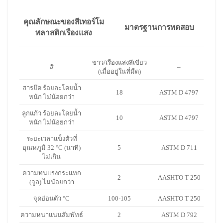
คุณลักษณะของสีเทอร์โม
มาตรฐานการทดสอบ
พลาสติกเรืองแสง
ขาว/เรืองแสงสีเขียว
สี
–
(เมื่ออยู่ในที่มืด)
สารยึด ร้อยละโดยน้ำ
18
ASTM D 4797
หนัก ไม่น้อยกว่า
ลูกแก้ว ร้อยละโดยน้ำ
10
ASTM D 4797
หนัก ไม่น้อยกว่า
ระยะเวลาแข็งตัวที่
อุณหภูมิ 32 °C (นาที)
5
ASTM D 711
ไม่เกิน
ความทนแรงกระแทก
2
AASHTO T 250
(จูล) ไม่น้อยกว่า
จุดอ่อนตัว °C
100-105
AASHTO T 250
ความหนาแน่นสัมพัทธ์
2
ASTM D 792