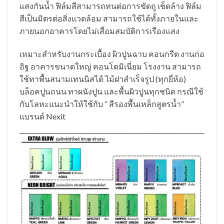
แสงกันน้ำ ฟิล์มสีสามารถทนต่อการขัดถู เช็ดล้าง ฟิล์ม
สีเป็นมิตรต่อสิ่งแวดล้อม สามารถใช้ได้ทั้งภายในและ
ภายนอกอาคารโดยไม่เสื่อมสมบัติการเรืองแสง
เหมาะสำหรับงานกระเบื้อง ผิวปูนฉาบ คอนกรีต งานก่อ
อิฐ อาคารขนาดใหญ่ คอนโดมิเนี่ยม โรงงาน สามารถ
ใช้ทาพื้นสนามเทนนิสได้ ไม้ฝาสำเร็จรูป (ทุกยี่ห้อ)
บล็อคปูนถนน ทาผนังปูน และพื้นผิวปูนทุกชนิด กรณีใช้
กับโลหะแนะนำให้ใช้กับ ” สีรองพื้นเหล็กสูตรน้ำ”
แบรนด์ Nexit