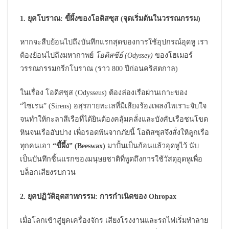
1. ยุคโบราณ: ขี้ผึ้งของโอดิสซุส (จุดเริ่มต้นในวรรณกรรม)
หากจะสืบย้อนไปถึงบันทึกแรกสุดของการใช้อุปกรณ์อุดหู เรา
ต้องย้อนไปถึงมหากาพย์
โอดิสซีย์ (Odyssey)
ของโฮเมอร์
วรรณกรรมกรีกโบราณ (ราว 800 ปีก่อนคริสตกาล)
ในเรื่อง โอดิสซุส (Odysseus) ต้องล่องเรือผ่านเกาะของ
“ไซเรน” (Sirens) อสุรกายทะเลที่มีเสียงร้องเพลงไพเราะจับใจ
จนทำให้กะลาสีเรือที่ได้ยินต้องคลุ้มคลั่งและบังคับเรือชนโขด
หินจนเรืออับปาง เพื่อรอดพ้นจากภัยนี้ โอดิสซุสจึงสั่งให้ลูกเรือ
ทุกคนเอา
“ขี้ผึ้ง” (Beeswax)
มาปั้นเป็นก้อนแล้วอุดหูไว้ นับ
เป็นบันทึกชิ้นแรกของมนุษยชาติที่พูดถึงการใช้วัสดุอุดหูเพื่อ
บล็อกเสียงรบกวน
2. ยุคปฏิวัติอุตสาหกรรม: การกำเนิดของ Ohropax
เมื่อโลกเข้าสู่ยุคเครื่องจักร เสียงโรงงานและรถไฟเริ่มทำลาย