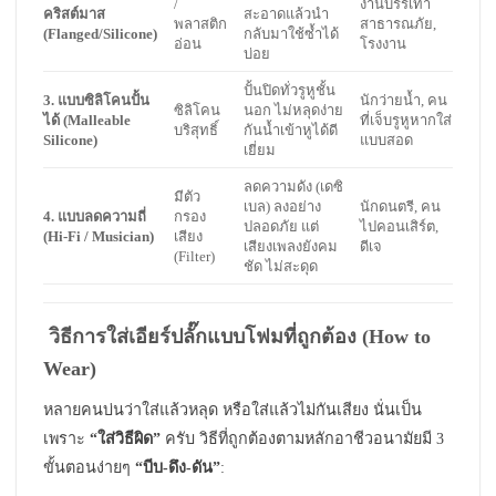
/
งานบรรเทา
คริสต์มาส
สะอาดแล้วนำ
พลาสติก
สาธารณภัย,
(Flanged/Silicone)
กลับมาใช้ซ้ำได้
อ่อน
โรงงาน
บ่อย
ปั้นปิดทั่วรูหูชั้น
3. แบบซิลิโคนปั้น
นักว่ายน้ำ, คน
ซิลิโคน
นอก ไม่หลุดง่าย
ได้ (Malleable
ที่เจ็บรูหูหากใส่
บริสุทธิ์
กันน้ำเข้าหูได้ดี
Silicone)
แบบสอด
เยี่ยม
ลดความดัง (เดซิ
มีตัว
เบล) ลงอย่าง
นักดนตรี, คน
4. แบบลดความถี่
กรอง
ปลอดภัย แต่
ไปคอนเสิร์ต,
(Hi-Fi / Musician)
เสียง
เสียงเพลงยังคม
ดีเจ
(Filter)
ชัด ไม่สะดุด
วิธีการใส่เอียร์ปลั๊กแบบโฟมที่ถูกต้อง (How to
Wear)
หลายคนบ่นว่าใส่แล้วหลุด หรือใส่แล้วไม่กันเสียง นั่นเป็น
เพราะ
“ใส่วิธีผิด”
ครับ วิธีที่ถูกต้องตามหลักอาชีวอนามัยมี 3
ขั้นตอนง่ายๆ
“บีบ-ดึง-ดัน”
: