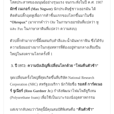
โสตประสาทของมนุษย์อย่างรุนแรง จนกระทั่งในปี ค.ศ. 1907
มักซ์ เนเกอร์ (Max Negwer)
นักประดิษฐ์ชาวเยอรมัน ได้
คิดค้นปลั๊กอุดหูเพื่อการค้าชิ้นแรกของโลกขึ้นมาในชื่อ
“Ohropax”
(มาจากคำว่า Ohr ในภาษาเยอรมันที่แปลว่า หู
และ Pax ในภาษาลาตินที่แปลว่า ความสงบ)
ตัวปลั๊กทำมาจากขี้ผึ้งผสมกับสำลีและน้ำมันพาราฟิน ซึ่งได้รับ
ความนิยมอย่างมากในกลุ่มทหารที่ต้องอยู่ท่ามกลางเสียงปืน
ใหญ่ในสงครามโลกครั้งที่ 1
3. ปี 1972: ความบังเอิญที่เปลี่ยนโลกด้วย “โฟมคืนตัวช้า”
จุดเปลี่ยนครั้งใหญ่ที่สุดเกิดขึ้นที่บริษัท National Research
Corporation (NRC) สหรัฐอเมริกา นักวิจัยชื่อ
รอสส์ การ์ดเนอ
ร์ จูเนียร์ (Ross Gardner Jr.)
กำลังพัฒนาโฟมโพลียูรีเทน
(Polyurethane foam) เพื่อใช้เป็นเบาะรองนั่งอุตสาหกรรม
แต่เขากลับพบว่าวัสดุนี้มีคุณสมบัติพิเศษคือ
“คืนตัวช้า”