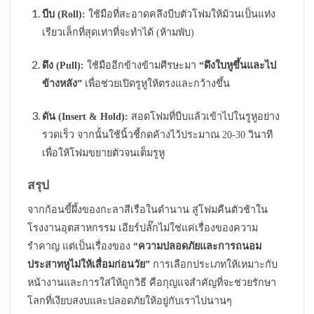
บีบ (Roll):
ใช้มือที่สะอาดคลึงบีบตัวโฟมให้ม้วนเป็นแท่ง
เรียวเล็กที่สุดเท่าที่จะทำได้ (ห้ามพับ)
ดึง (Pull):
ใช้มืออีกข้างข้ามศีรษะมา
“ดึงใบหูขึ้นและไป
ข้างหลัง”
เพื่อช่วยเปิดรูหูให้ตรงและกว้างขึ้น
ดัน (Insert & Hold):
สอดโฟมที่บีบแล้วเข้าไปในรูหูอย่าง
รวดเร็ว จากนั้นใช้นิ้วชี้กดค้างไว้ประมาณ 20-30 วินาที
เพื่อให้โฟมขยายตัวจนเต็มรูหู
สรุป
จากก้อนขี้ผึ้งของกะลาสีเรือในตำนาน สู่โฟมคืนตัวช้าใน
โรงงานอุตสาหกรรม เอียร์ปลั๊กไม่ใช่แค่เรื่องของความ
รำคาญ แต่เป็นเรื่องของ
“ความปลอดภัยและการถนอม
ประสาทหูไม่ให้เสื่อมก่อนวัย”
การเลือกประเภทให้เหมาะกับ
หน้างานและการใส่ให้ถูกวิธี คือกุญแจสำคัญที่จะช่วยรักษา
โลกที่เงียบสงบและปลอดภัยให้อยู่กับเราไปนานๆ