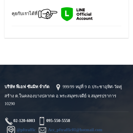
คุยกับเราได้ที่
บริษัท พีเอฟ ซัมมิท จำกัด
999/99 หมู่ที่ 9 ถ.ประชาอุทิศ-วัดคู่
สร้าง ต.ในคลองบางปลากด อ.พระสมุทรเจดีย์ จ.สมุทรปราการ
10290
02-120-6003
095-550-5558
@pftraffic
Acc_pftraffic01@hotmail.com