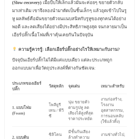
(Slow-recovery)
เมื่อบีบให้เล็กแล้วมันจะค่อยๆ ขยายตัวกลับ
มาเท่าเดิม เขาจึงลองนำมาตัดเป็นชิ้นเล็กๆ แล้วอุดเข้าไปในรู
หู ผลลัพธ์คือมันขยายตัวจนแนบสนิทกับรูหูของทุกคนได้อย่าง
พอดี และลดเสียงได้อย่างมีประสิทธิภาพสูงสุด จนกลายมาเป็น
เอียร์ปลั๊กเนื้อโฟมที่เราคุ้นเคยกันในปัจจุบัน
ความรู้ควรรู้: เลือกเอียร์ปลั๊กอย่างไรให้เหมาะกับงาน?
ปัจจุบันเอียร์ปลั๊กไม่ได้มีแค่แบบเดียว แต่ละประเภทถูก
ออกแบบมาเพื่อวัตถุประสงค์ที่ต่างกันชัดเจน:
ประเภทของเอียร์
วัสดุหลัก
จุดเด่น
เหมาะสำหรับ
ปลั๊ก
งานก่อสร้าง,
นุ่ม ขยายตัว
โพลียูรี
โรงงาน
1. แบบโฟม
ตามรูปหู ลด
เทน / พีวี
อุตสาหกรรม,
(Foam)
เสียงได้สูงที่สุด
ซี
การนอนหลับ
ราคาประหยัด
(ใช้แล้วทิ้ง)
มีชั้นกันเสียง
ซิลิโคน
งานช่างทั่วไป,
2. แบบต้น
ล้างทำความ