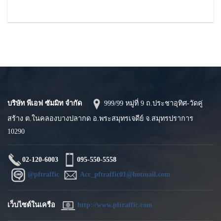
บริษัท พีเอฟ ซัมมิท จำกัด
999/99 หมู่ที่ 9 ถ.ประชาอุทิศ-วัดคู่
สร้าง ต.ในคลองบางปลากด อ.พระสมุทรเจดีย์ จ.สมุทรปราการ
10290
02-120-6003
095-550-5558
@pftraffic
Acc_pftraffic01@hotmail.com
เว็บไซต์ในเครือ
http://www.pftraffic.com